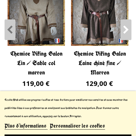
Chemise Viking Galon
Chemise Viking Galon
Lin / Sable col
Laine chiné fine /
marron
Marron
119,00 €
129,00 €
Ce site Web utilise ses propres cookies et ceux de tiers pour améliorer nos services et vous montrer des
publicités liées à vos préférences en analysant vos habitudes de navigation. Pour donner votre
consentement à son utilisation, appuyez sur le bouton Accepter.
Plus d'informations
Personnaliser les cookies