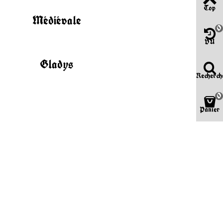
Top
Médiévale
0
VU
Gladys
Recherch
0
Panier