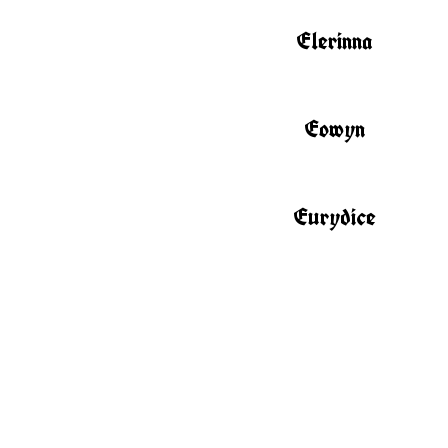
Elerinna
Eowyn
Eurydice