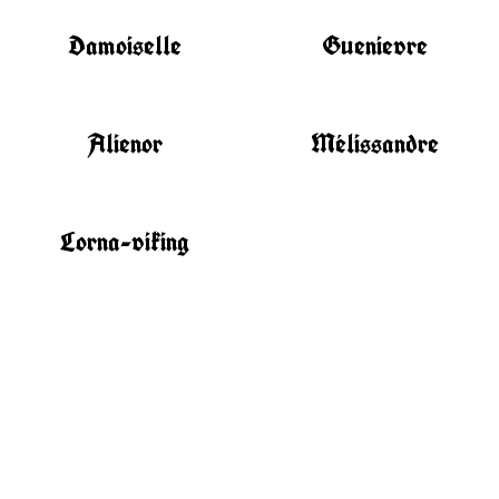
Damoiselle
Guenievre
Alienor
Mélissandre
Lorna-viking