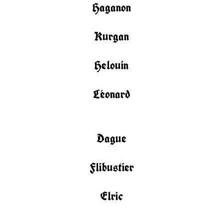
Haganon
Kurgan
Helouin
Léonard
Dague
Flibustier
Elric