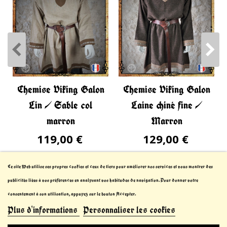
Chemise Viking Galon
Chemise Viking Galon
Lin / Sable col
Laine chiné fine /
marron
Marron
119,00 €
129,00 €
Ce site Web utilise ses propres cookies et ceux de tiers pour améliorer nos services et vous montrer des
publicités liées à vos préférences en analysant vos habitudes de navigation. Pour donner votre
consentement à son utilisation, appuyez sur le bouton Accepter.
Plus d'informations
Personnaliser les cookies