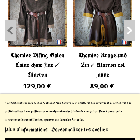
Chemise Viking Galon
Chemise Kragelund
Laine chiné fine /
Lin / Marron col
Marron
jaune
129,00 €
89,00 €
Ce site Web utilise ses propres cookies et ceux de tiers pour améliorer nos services et vous montrer des
publicités liées à vos préférences en analysant vos habitudes de navigation. Pour donner votre
consentement à son utilisation, appuyez sur le bouton Accepter.
Plus d'informations
Personnaliser les cookies