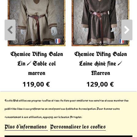
Chemise Viking Galon
Chemise Viking Galon
Lin / Sable col
Laine chiné fine /
marron
Marron
119,00 €
129,00 €
Ce site Web utilise ses propres cookies et ceux de tiers pour améliorer nos services et vous montrer des
publicités liées à vos préférences en analysant vos habitudes de navigation. Pour donner votre
consentement à son utilisation, appuyez sur le bouton Accepter.
Plus d'informations
Personnaliser les cookies