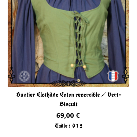
Bustier Clothilde Coton réversible / Vert-
Biscuit
69,00 €
Taille :
0
1
2