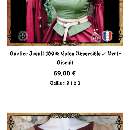
Bustier Iseult 100% Coton Réversible / Vert-
Biscuit
69,00 €
Taille :
0
1
2
3