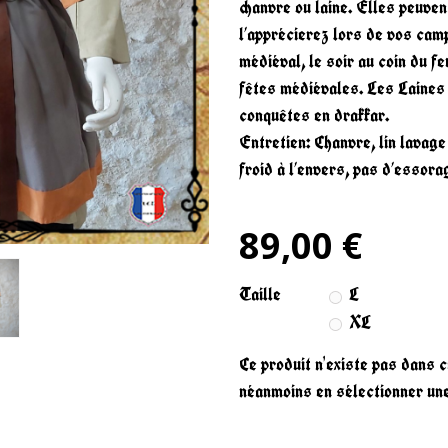
chanvre ou laine. Elles peuven
l’apprécierez lors de vos ca
médiéval, le soir au coin du fe
fêtes médiévales. Les Laines
conquêtes en drakkar.
Entretien: Chanvre, lin lavage
froid à l’envers, pas d’essor
89,00 €
Taille
L
XL
Ce produit n'existe pas dans 
néanmoins en sélectionner une