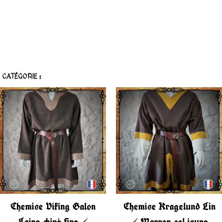
CATÉGORIE :
Chemise Viking Galon
Chemise Kragelund Lin
Laine chiné fine /
/ Marron col jaune