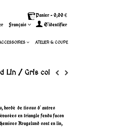
Panier
-
0,00 €
0
er
Français
S'identifier
ACCESSOIRES
ATELIER & COUPE
 Lin / Gris col
u, bordé de tissus d' autres
évasées en triangle fendu facon
chemises Kragelund sont en lin,