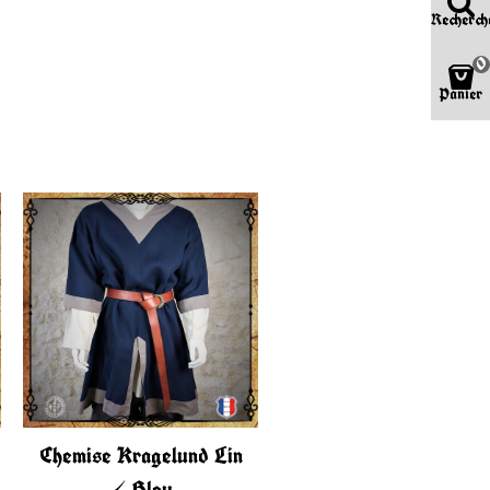
Recherch
0
Panier
Chemise Kragelund Lin
Chemise Kragelund Li
/ Bleu
/ Gris col bleu