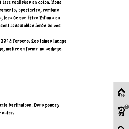
t être réalisées en coton. Vous
mpements, spectacles, combats
u, lors de vos fêtes Vikings ou
 sont redoutables lords de vos
 30° à l’envers. Les laines lavage
age, mettre en forme au séchage.
Top
cette déclinaison. Vous pouvez
1
 autre.
VU