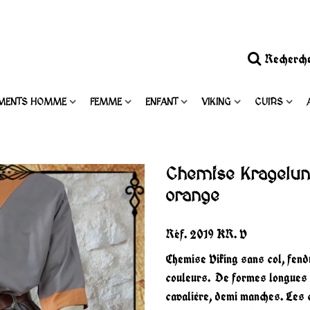
Recherch
MENTS HOMME
FEMME
ENFANT
VIKING
CUIRS
Chemise Kragelund
orange
Réf.
2019 KR. V
Chemise Viking sans col, fend
couleurs. De formes longues 
cavalière, demi manches. Les 