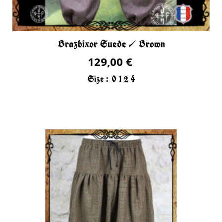
Brazbixor Suede / Brown
129,00 €
Size :
0
1
2
4