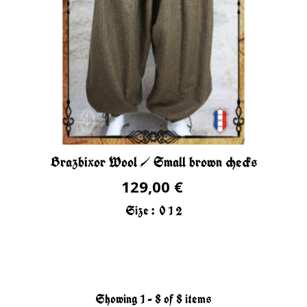
Brazbixor Wool / Small brown checks
129,00 €
Size :
0
1
2
Showing 1 - 8 of 8 items