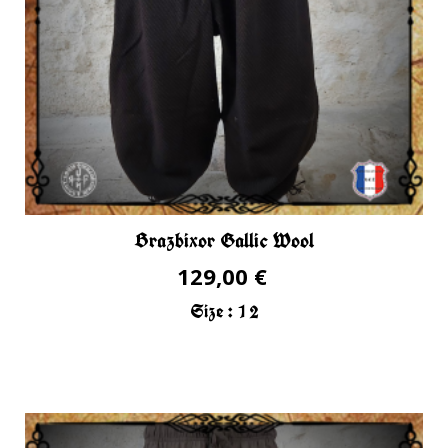
Brazbixor Gallic Wool
129,00 €
Size :
1
2