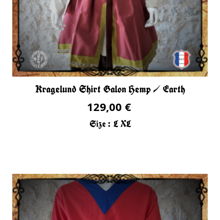
Kragelund Shirt Galon Hemp / Earth
129,00 €
Size :
L
XL