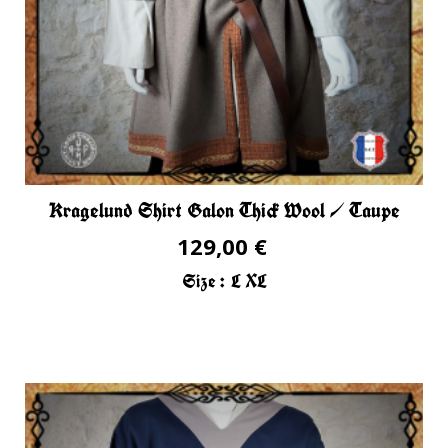
Kragelund Shirt Galon Thick Wool / Taupe
129,00 €
Size :
L
XL