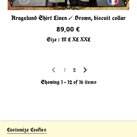
Kragelund Shirt Linen / Brown, biscuit collar
89,00 €
Size :
M
L
XL
XXL
1
2
Showing 1 - 12 of 16 items
Customize Cookies