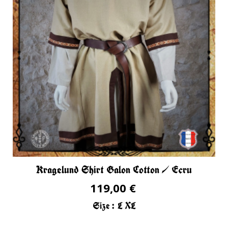
Kragelund Shirt Galon Cotton / Ecru
119,00 €
Size :
L
XL