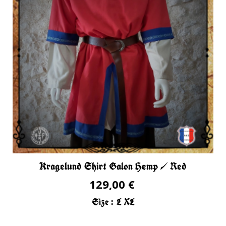
Kragelund Shirt Galon Hemp / Red
129,00 €
Size :
L
XL