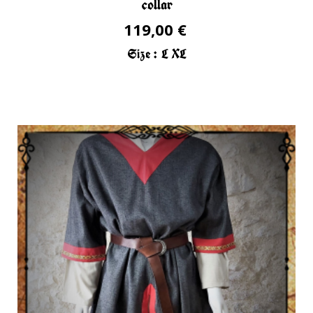
collar
119,00 €
Size :
L
XL