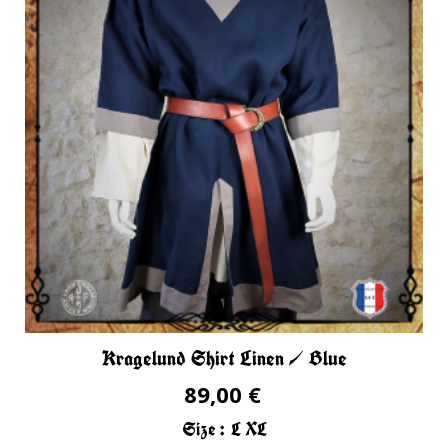
Kragelund Shirt Linen / Blue
89,00 €
Size :
L
XL