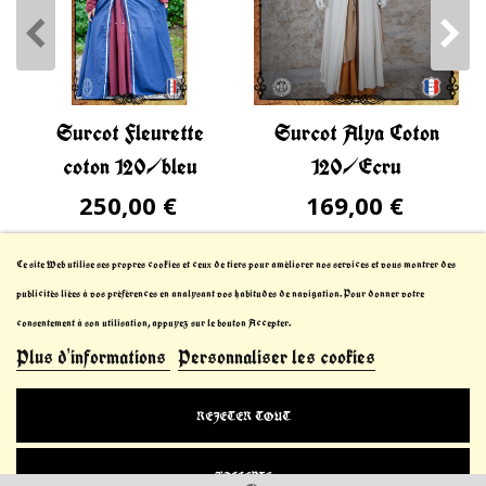
Surcot Fleurette
Surcot Alya Coton
coton 120/bleu
120/Ecru
250,00 €
169,00 €
Ce site Web utilise ses propres cookies et ceux de tiers pour améliorer nos services et vous montrer des
publicités liées à vos préférences en analysant vos habitudes de navigation. Pour donner votre
consentement à son utilisation, appuyez sur le bouton Accepter.
Plus d'informations
Personnaliser les cookies
© 2021-2023 Le Chevalier Thibault™. All Rights
REJETER TOUT
Reserved
J'ACCEPTE