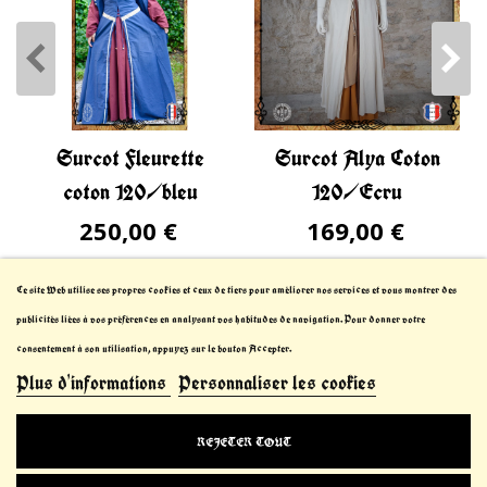
Surcot Fleurette
Surcot Alya Coton
coton 120/bleu
120/Ecru
250,00 €
169,00 €
Ce site Web utilise ses propres cookies et ceux de tiers pour améliorer nos services et vous montrer des
publicités liées à vos préférences en analysant vos habitudes de navigation. Pour donner votre
consentement à son utilisation, appuyez sur le bouton Accepter.
Plus d'informations
Personnaliser les cookies
© 2021-2023 Le Chevalier Thibault™. All Rights
REJETER TOUT
Reserved