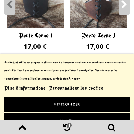
Porte Corne 1
Porte Corne 1
17,00 €
17,00 €
Ce site Web utilise ses propres cookies et ceux de tiers pour améliorer nos services et vous montrer des
publicités liées à vos préférences en analysant vos habitudes de navigation. Pour donner votre
consentement à son utilisation, appuyez sur le bouton Accepter.
Plus d'informations
Personnaliser les cookies
© 2021-2023 Le Chevalier Thibault™. All Rights
REJETER TOUT
Reserved
J'ACCEPTE
1