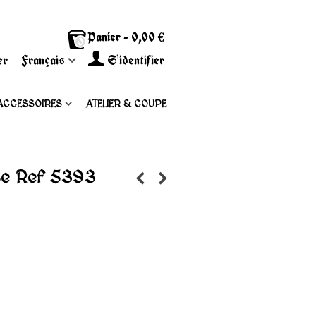
Panier
-
0,00 €
0
er
Français
S'identifier
ACCESSOIRES
ATELIER & COUPE
se Ref 5393