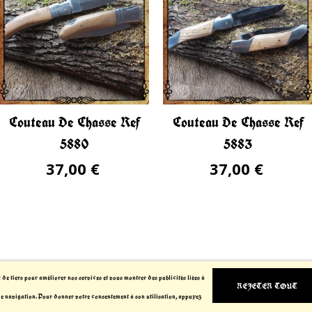
Couteau De Chasse Ref
Couteau De Chasse Ref
5880
5883
37,00 €
37,00 €
x de tiers pour améliorer nos services et vous montrer des publicités liées à
REJETER TOUT
de navigation. Pour donner votre consentement à son utilisation, appuyez
2021-2023 Le Chevalier Thibault™. All Rights Reser