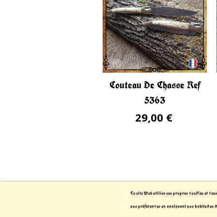
Couteau De Chasse Ref
5363
29,00 €
Ce site Web utilise ses propres cookies et ceu
vos préférences en analysant vos habitudes 
© 