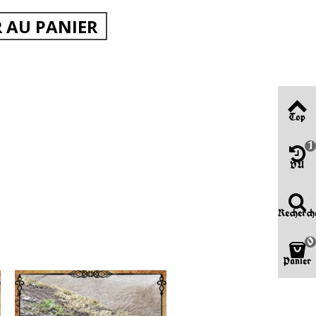
 AU PANIER
Top
1
VU
Recherch
0
Panier