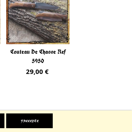
Couteau De Chasse Ref
Couteau De Chasse R
5950
5953
29,00 €
29,00 €
J'ACCEPTE
ved